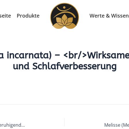
seite
Produkte
Werte & Wissen
a incarnata) – <br/>Wirksame 
und Schlafverbesserung
Echter Lavendel (Lavandula angustifolia) – <br/>Beruhigende Pflanzenkraft bei Angst, Stress <br/>und für erholsamen Schlaf