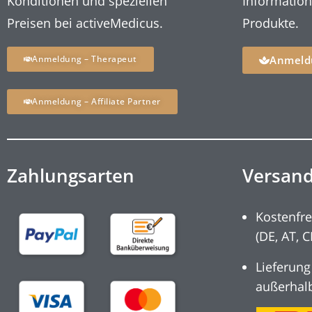
Konditionen und speziellen
Informatio
Preisen bei activeMedicus.
Produkte.
Anmeldung – Therapeut
Anmeld
Anmeldung – Affiliate Partner
Zahlungsarten
Versan
Kostenfre
(DE, AT, C
Lieferung
außerhal