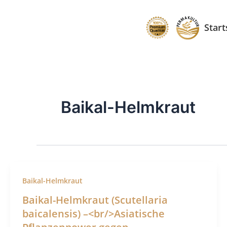
Zum
Inhalt
Start
springen
Baikal-Helmkraut
Baikal-Helmkraut
Baikal-Helmkraut (Scutellaria
baicalensis) –<br/>Asiatische