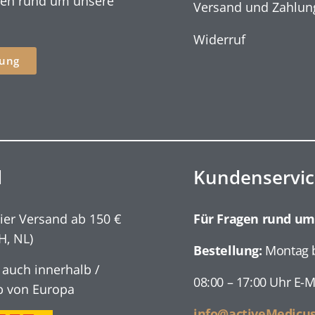
nen rund um unsere
Versand und Zahlun
Widerruf
ung
d
Kundenservic
ier Versand ab 150 €
Für Fragen rund um
H, NL)
Bestellung:
Montag b
 auch innerhalb /
08:00 – 17:00 Uhr E-M
b von Europa
info@activeMedicu