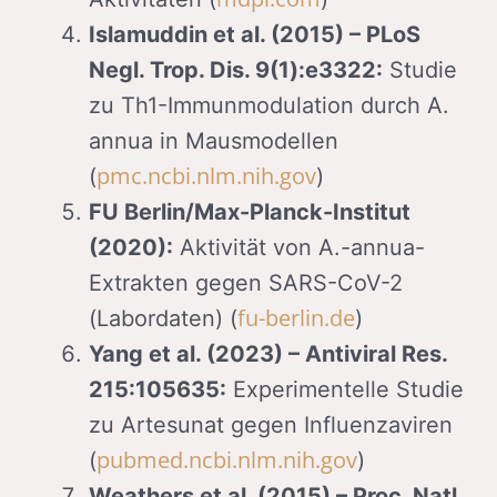
Islamuddin et al. (2015) – PLoS
Negl. Trop. Dis. 9(1):e3322:
Studie
zu Th1-Immunmodulation durch A.
annua in Mausmodellen
pmc.ncbi.nlm.nih.gov
(
)
FU Berlin/Max-Planck-Institut
(2020):
Aktivität von A.-annua-
Extrakten gegen SARS-CoV-2
fu-berlin.de
(Labordaten) (
)
Yang et al. (2023) – Antiviral Res.
215:105635:
Experimentelle Studie
zu Artesunat gegen Influenzaviren
pubmed.ncbi.nlm.nih.gov
(
)
Weathers et al. (2015) – Proc. Natl.