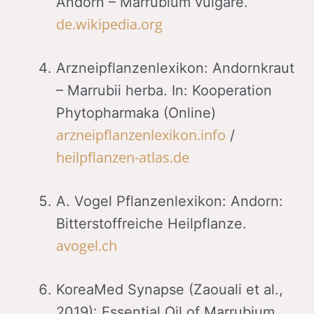
Andorn – Marrubium vulgare.
de.wikipedia.org
Arzneipflanzenlexikon: Andornkraut
– Marrubii herba. In: Kooperation
Phytopharmaka (Online)
arzneipflanzenlexikon.info
/
heilpflanzen-atlas.de
A. Vogel Pflanzenlexikon: Andorn:
Bitterstoffreiche Heilpflanze.
avogel.ch
KoreaMed Synapse (Zaouali et al.,
2019): Essential Oil of Marrubium